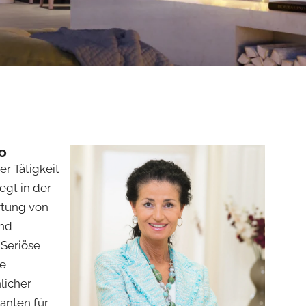
o
r Tätigkeit
egt in der
rtung von
nd
 Seriöse
le
licher
anten für