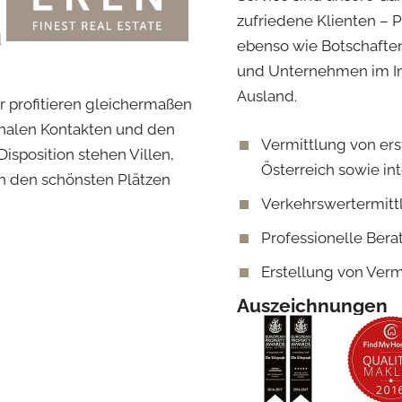
zufriedene Klienten – P
d
ebenso wie Botschaften
und Unternehmen im I
Ausland.
er profitieren gleichermaßen
nalen Kontakten und den
Vermittlung von er
isposition stehen Villen,
Österreich sowie int
an den schönsten Plätzen
Verkehrswertermitt
Professionelle Bera
Erstellung von Ver
Auszeichnungen