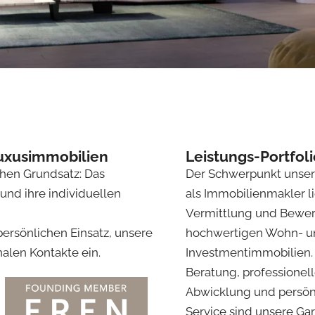
Luxusimmobilien
Leistungs-Portfoli
chen Grundsatz: Das
Der Schwerpunkt unsere
und ihre individuellen
als Immobilienmakler li
Vermittlung und Bewe
persönlichen Einsatz, unsere
hochwertigen Wohn- u
alen Kontakte ein.
Investmentimmobilien.
Beratung, professionel
Abwicklung und persön
Service sind unsere Gar